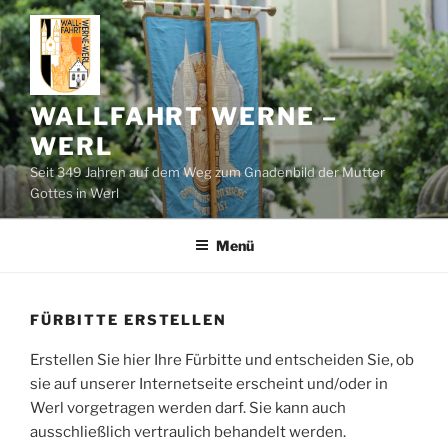
Zum
Inhalt
springen
WALLFAHRT WERNE –
WERL
Seit 349 Jahren auf dem Weg zum Gnadenbild der Mutter
Gottes in Werl
Menü
FÜRBITTE ERSTELLEN
Erstellen Sie hier Ihre Fürbitte und entscheiden Sie, ob
sie auf unserer Internetseite erscheint und/oder in
Werl vorgetragen werden darf. Sie kann auch
ausschließlich vertraulich behandelt werden.