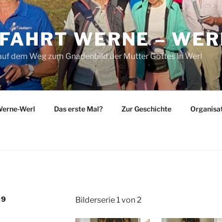
FAHRT WERNE – WER
 auf dem Weg zum Gnadenbild der Mutter Gottes in Werl
Werne-Werl
Das erste Mal?
Zur Geschichte
Organisa
19
Bilderserie 1 von 2