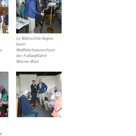
n
(c) Bildrechte liegen
beim
ss
Wallfahrtsausschuss
der Fußwallfahrt
Werne-Werl
n
ss