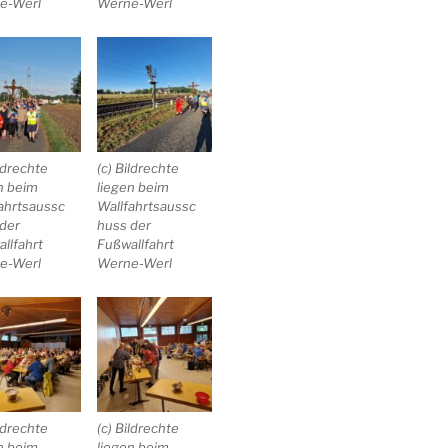
e-Werl
Werne-Werl
ildrechte
(c) Bildrechte
n beim
liegen beim
ahrtsaussc
Wallfahrtsaussc
der
huss der
llfahrt
Fußwallfahrt
e-Werl
Werne-Werl
ildrechte
(c) Bildrechte
n beim
liegen beim