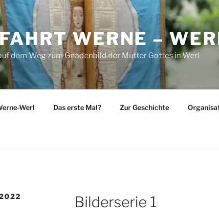
FAHRT WERNE – WER
 auf dem Weg zum Gnadenbild der Mutter Gottes in Werl
Werne-Werl
Das erste Mal?
Zur Geschichte
Organisa
2022
Bilderserie 1