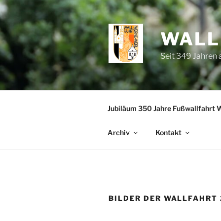
Zum
Inhalt
springen
WALL
Seit 349 Jahren
Jubiläum 350 Jahre Fußwallfahrt 
Archiv
Kontakt
BILDER DER WALLFAHRT 