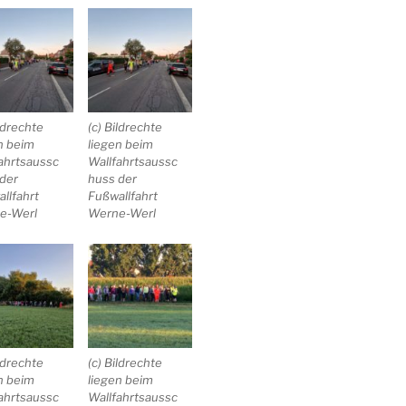
ildrechte
(c) Bildrechte
n beim
liegen beim
ahrtsaussc
Wallfahrtsaussc
der
huss der
llfahrt
Fußwallfahrt
e-Werl
Werne-Werl
ildrechte
(c) Bildrechte
n beim
liegen beim
ahrtsaussc
Wallfahrtsaussc