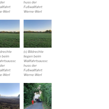
der
huss der
llfahrt
Fußwallfahrt
e-Werl
Werne-Werl
ildrechte
(c) Bildrechte
n beim
liegen beim
ahrtsaussc
Wallfahrtsaussc
der
huss der
llfahrt
Fußwallfahrt
e-Werl
Werne-Werl