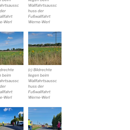
ahrtsaussc
Wallfahrtsaussc
der
huss der
llfahrt
Fußwallfahrt
e-Werl
Werne-Werl
ildrechte
(c) Bildrechte
n beim
liegen beim
ahrtsaussc
Wallfahrtsaussc
der
huss der
llfahrt
Fußwallfahrt
e-Werl
Werne-Werl