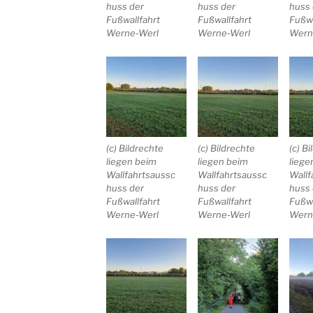
huss der
huss der
huss 
Fußwallfahrt
Fußwallfahrt
Fußwa
Werne-Werl
Werne-Werl
Wern
(c) Bildrechte
(c) Bildrechte
(c) B
liegen beim
liegen beim
liege
Wallfahrtsaussc
Wallfahrtsaussc
Wallf
huss der
huss der
huss 
Fußwallfahrt
Fußwallfahrt
Fußwa
Werne-Werl
Werne-Werl
Wern