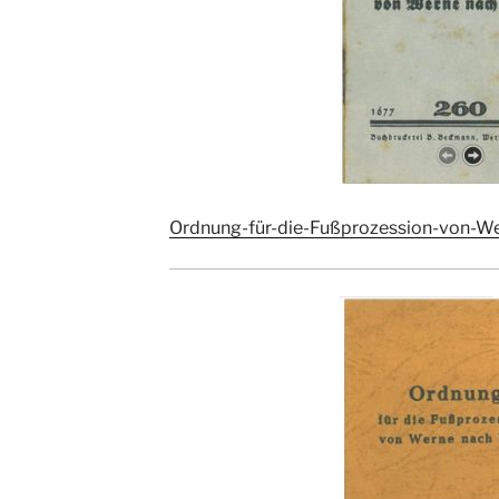
Ordnung-für-die-Fußprozession-von-W