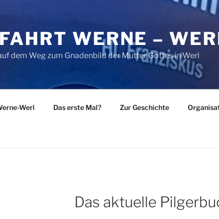
FAHRT WERNE – WER
 auf dem Weg zum Gnadenbild der Mutter Gottes in Werl
Werne-Werl
Das erste Mal?
Zur Geschichte
Organisa
Das aktuelle Pilgerbu